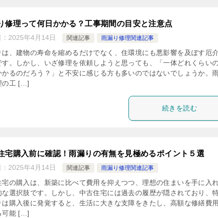
り修理って何日かかる？工事期間の目安と注意点
日：
2025年4月14日
関連記事
雨漏り修理関連記事
りは、建物の寿命を縮めるだけでなく、住環境にも悪影響を及ぼす厄
です。しかし、いざ修理を依頼しようと思っても、「一体どれくらい
かかるのだろう？」と不安に感じる方も多いのではないでしょうか。
の工 […]
続きを読む
住宅購入前に確認！雨漏りの有無を見極めるポイント５選
日：
2025年4月14日
関連記事
雨漏り修理関連記事
住宅の購入は、新築に比べて費用を抑えつつ、理想の住まいを手に入
的な選択肢です。しかし、中古住宅には過去の履歴が隠されており、
りは購入後に発覚すると、生活に大きな支障をきたし、高額な修繕費
可能 […]