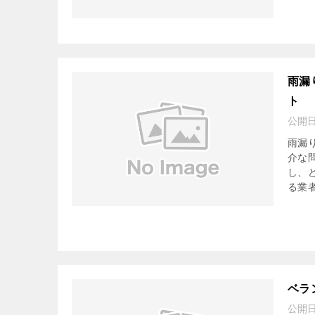
雨漏
ト
公開
雨漏
介な
し、
る業者
ベラ
公開