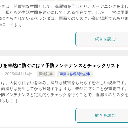
ンダは、開放的な空間として、洗濯物を干したり、ガーデニングを楽
と、私たちの生活空間を豊かにしてくれる存在です。しかし、常に雨
線にさらされているベランダは、雨漏りのリスクが高い場所でもあり
に、ベ […]
続きを読む
りを未然に防ぐには？予防メンテナンスとチェックリスト
日：
2025年4月14日
関連記事
雨漏り修理関連記事
りは、大切な住まいを蝕み、深刻な被害をもたらす恐ろしい現象です
、雨漏りは発生してから対処するよりも、未然に防ぐことが重要です
予防メンテナンスと定期的なチェックを行うことで、雨漏りのリスク
らし […]
続きを読む