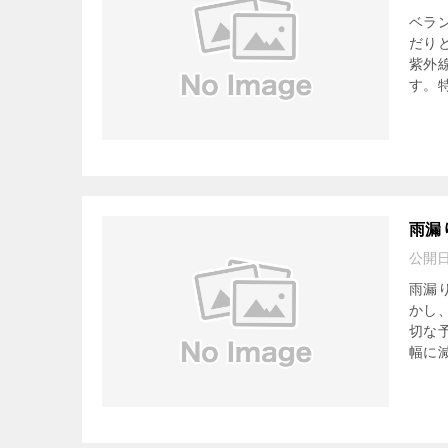
ベラ
だり
紫外
す。特
雨漏
公開
雨漏
かし
切な
幅に減