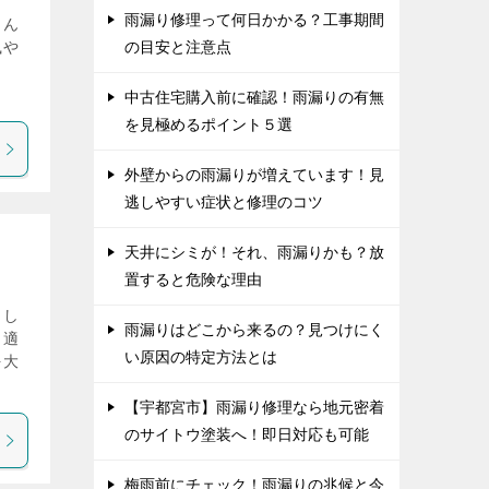
雨漏り修理って何日かかる？工事期間
しん
風や
の目安と注意点
ま
中古住宅購入前に確認！雨漏りの有無
を見極めるポイント５選
外壁からの雨漏りが増えています！見
逃しやすい症状と修理のコツ
天井にシミが！それ、雨漏りかも？放
置すると危険な理由
。し
雨漏りはどこから来るの？見つけにく
。適
い原因の特定方法とは
を大
【宇都宮市】雨漏り修理なら地元密着
のサイトウ塗装へ！即日対応も可能
梅雨前にチェック！雨漏りの兆候と今