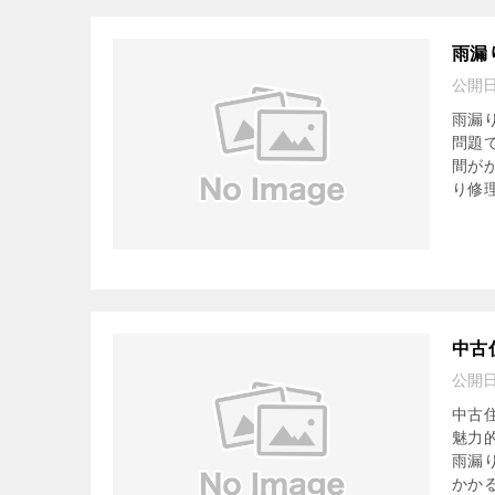
雨漏
公開
雨漏
問題
間が
り修理
中古
公開
中古
魅力
雨漏
かかる