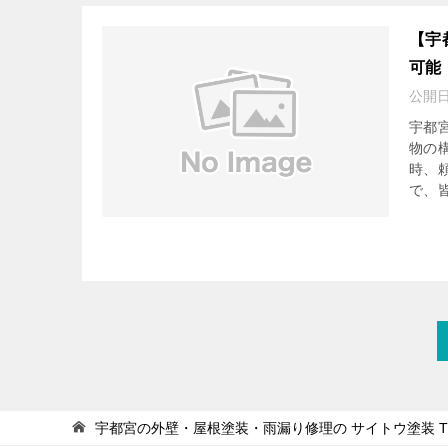
【宇
可能
公開
宇都
物の
時、
で、皆
宇都宮の外壁・屋根塗装・雨漏り修理の サイトウ塗装
T